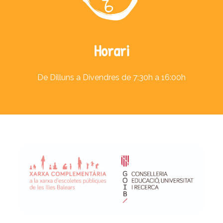
Horari
De Dilluns a Divendres de 7:30h a 16:00h