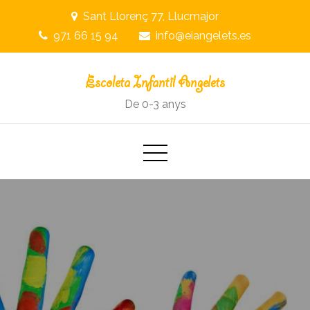
Skip
Sant Llorenç 77, Llucmajor
to
971 66 15 94
info@eiangelets.es
content
Escoleta Infantil Angelets
De 0-3 anys