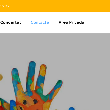
ts.es
 Concertat
Contacte
Àrea Privada