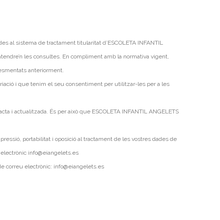
ades al sistema de tractament titularitat d’ESCOLETA INFANTIL
ndre’n les consultes. En compliment amb la normativa vigent,
esmentats anteriorment.
ció i que tenim el seu consentiment per utilitzar-les per a les
exacta i actualitzada. És per això que ESCOLETA INFANTIL ANGELETS
ressió, portabilitat i oposició al tractament de les vostres dades de
u electrònic info@eiangelets.es
e correu electrònic: info@eiangelets.es