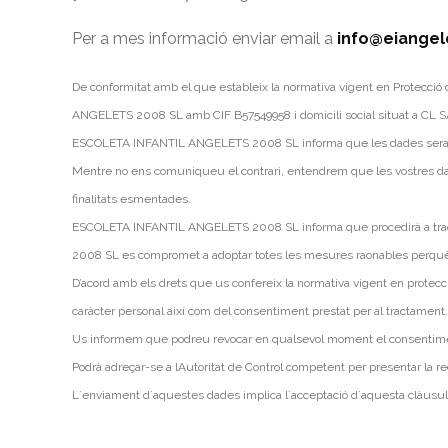
Per a mes informació enviar email a
info@eiangel
De conformitat amb el que estableix la normativa vigent en Protecci
ANGELETS 2008 SL amb CIF B57549958 i domicili social situat a CL 
ESCOLETA INFANTIL ANGELETS 2008 SL informa que les dades seran co
Mentre no ens comuniqueu el contrari, entendrem que les vostres dade
finalitats esmentades.
ESCOLETA INFANTIL ANGELETS 2008 SL informa que procedirà a tractar 
2008 SL es compromet a adoptar totes les mesures raonables perquè a
D’acord amb els drets que us confereix la normativa vigent en protecció
caràcter personal així com del consentiment prestat per al tractament. 
Us informem que podreu revocar en qualsevol moment el consentiment 
Podrà adreçar-se a lAutoritat de Control competent per presentar la r
L´enviament d´aquestes dades implica l´acceptació d´aquesta clàusul