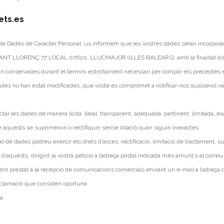
ets.es
ó de Dades de Caràcter Personal, us informem que les vostres dades seran incorpor
SANT LLORENÇ 77 LOCAL 07620, LLUCMAJOR (ILLES BALEARS), amb la finalitat d’ate
nservades durant el termini estrictament necessari per complir els preceptes 
s no han estat modificades, que vostè es compromet a notificar-nos qualsevol varia
les dades de manera lícita, lleial, transparent, adequada, pertinent, limitada, 
quests se suprimeixin o rectifiquin sense dilació quan siguin inexactes.
 de dades podreu exercir els drets d’accés, rectificació, limitació de tractament, sup
d’aquests, dirigint la vostra petició a l’adreça postal indicada més amunt o al corre
prestat a la recepció de comunicacions comercials enviant un e-mail a l’adreça d
eclamació que consideri oportuna.
a.