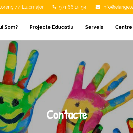
lorenç 77, Llucmajor
971 66 15 94
info@eiangele
ui Som?
Projecte Educatiu
Serveis
Centre
Contacte