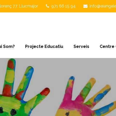
lorenç 77, Llucmajor
971 66 15 94
info@eiangele
i Som?
Projecte Educatiu
Serveis
Centre