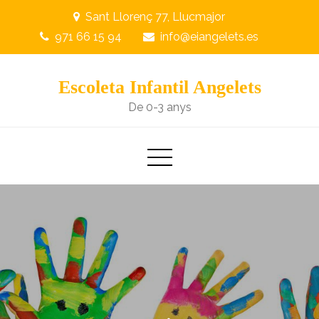
Skip
Sant Llorenç 77, Llucmajor
to
971 66 15 94
info@eiangelets.es
content
Escoleta Infantil Angelets
De 0-3 anys