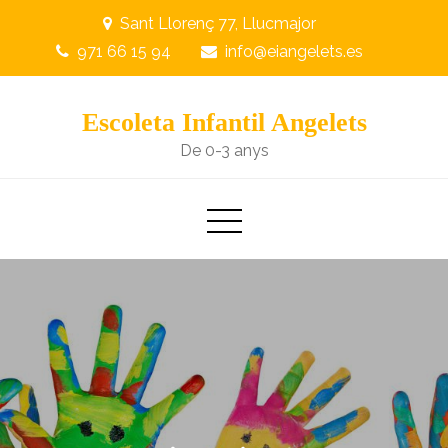
Skip
Sant Llorenç 77, Llucmajor
to
971 66 15 94
info@eiangelets.es
content
Escoleta Infantil Angelets
De 0-3 anys