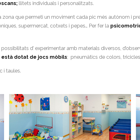
escans;
llitets individuals i personalitzats.
na zona que permeti un moviment cada pic més autònom i prec
ròniques, supermercat, cotxets i pepes… Per fer la
psicomotric
 possibilitats d’ experimentar amb materials diversos, d’obse
i
està dotat de jocs mòbils
; pneumàtics de colors, tricicles
 i taules.