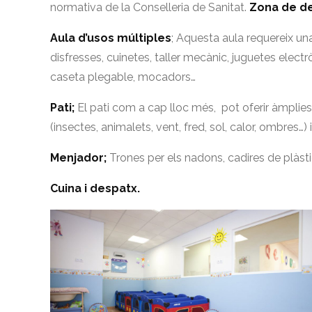
normativa de la Conselleria de Sanitat.
Zona de d
Aula d’usos múltiples
; Aquesta aula requereix u
disfresses, cuinetes, taller mecànic, juguetes elect
caseta plegable, mocadors…
Pati;
El pati com a cap lloc més, pot oferir àmplies
(insectes, animalets, vent, fred, sol, calor, ombres…) 
Menjador;
Trones per els nadons, cadires de plàstic
Cuina i despatx.