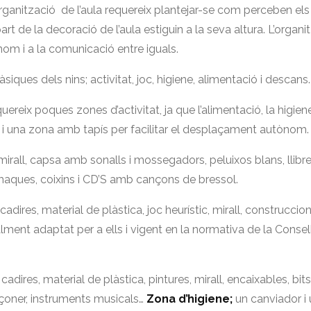
anització de l’aula requereix plantejar-se com perceben els 
rt de la decoració de l’aula estiguin a la seva altura. L’organit
om i a la comunicació entre iguals.
iques dels nins; activitat, joc, higiene, alimentació i descans
uereix poques zones d’activitat, ja que l’alimentació, la higi
 i una zona amb tapís per facilitar el desplaçament autònom
, mirall, capsa amb sonalls i mossegadors, peluixos blans, llibr
amaques, coixins i CD’S amb cançons de bressol.
, cadires, material de plàstica, joc heurístic, mirall, construcci
alment adaptat per a ells i vigent en la normativa de la Consel
 cadires, material de plàstica, pintures, mirall, encaixables, bit
nçoner, instruments musicals…
Zona d’higiene;
un canviador i 