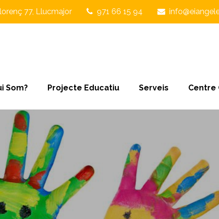
lorenç 77, Llucmajor
971 66 15 94
info@eiangele
i Som?
Projecte Educatiu
Serveis
Centre