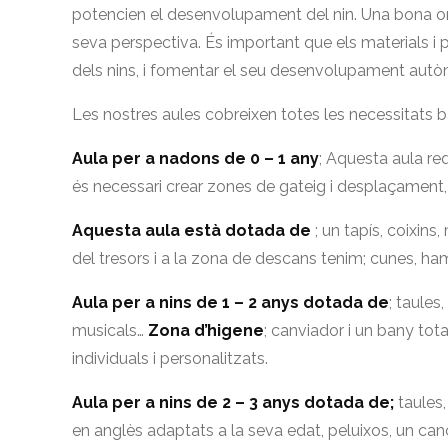
potencien el desenvolupament del nin. Una bona org
seva perspectiva. És important que els materials i pa
dels nins, i fomentar el seu desenvolupament autòn
Les nostres aules cobreixen totes les necessitats bàs
Aula per a nadons de 0 – 1 any
; Aquesta aula req
és necessari crear zones de gateig i desplaçament,
Aquesta aula està dotada de
; un tapís, coixins
del tresors i a la zona de descans tenim; cunes, h
Aula per a nins de 1 – 2 anys dotada de
; taules
musicals…
Zona d’higene
; canviador i un bany tot
individuals i personalitzats.
Aula per a nins de 2 – 3 anys dotada de;
taules,
en anglès adaptats a la seva edat, peluixos, un ca