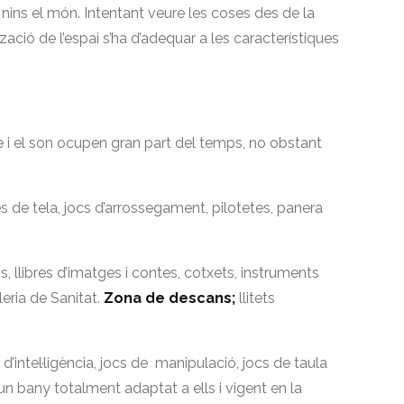
nins el món. Intentant veure les coses des de la
zació de l’espai s’ha d’adequar a les característiques
.
ene i el son ocupen gran part del temps, no obstant
.
es de tela, jocs d’arrossegament, pilotetes, panera
ons, llibres d’imatges i contes, cotxets, instruments
leria de Sanitat.
Zona de descans;
llitets
s d’intel·ligència, jocs de manipulació, jocs de taula
un bany totalment adaptat a ells i vigent en la